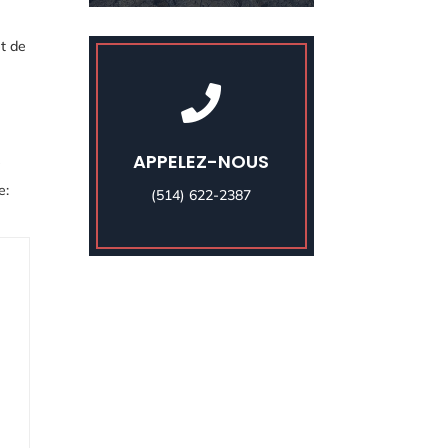
et de

APPELEZ-NOUS
e
e:
(514) 622-2387
e,