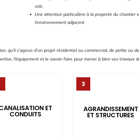
sols
Une attention particulière à la propreté du chantier 
l’environnement adjacent
n, qu’il s’agisse d’un projet résidentiel ou commercial, de petite ou d
tise, l’équipement et le savoir-faire pour mener à bien vos travaux d
3
CANALISATION ET
AGRANDISSEMENT
CONDUITS
ET STRUCTURES
CANALISATION ET
AGRANDISSEMENT
CONDUITS
ET STRUCTURES
ranchées pour canalisations,
Excavation pour maison neuv
excavation pour la pose de
agrandissement de maison,
conduits souterrains.
entrée de garage, sous-sols