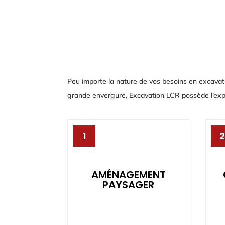
Peu importe la nature de vos besoins en excavatio
grande envergure, Excavation LCR possède l’exper
1
2
AMÉNAGEMENT
PAYSAGER
AMÉNAGEMENT
PAYSAGER
Nivellement de terrain,
T
terrassement, excavation pour
piscine.