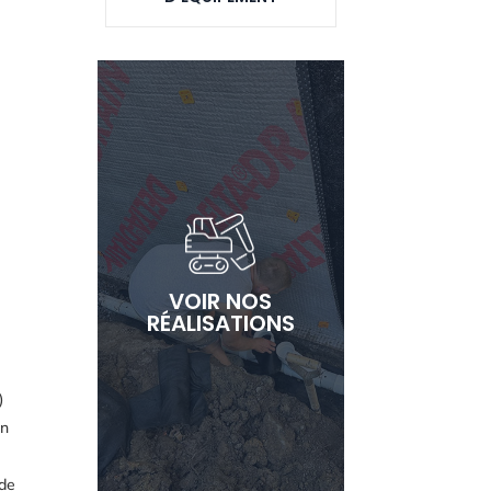
VOIR NOS
VOIR NOS
RÉALISATIONS
RÉALISATIONS
)
on
 de