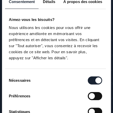
Consentement
Détails
À propos des cookies
NOS SERVICES
Aimez-vous les biscuits?
Drains Français
Nous utilisons les cookies pour vous offrir une
expérience améliorée en mémorisant vos
Décontamination
préférences et en détectant vos visites. En cliquant
Égout et entrée d’eau
sur "Tout autoriser", vous consentez à recevoir les
cookies de ce site web. Pour en savoir plus,
Excavation générale et démolition
appuyez sur "Afficher les détails".
Reprise en sous-oeuvre
Sélection
Nécessaires
CONTACT
du
consentement

1708 ch. Bellevue, Carignan,
Préférences
Québec J3L 0J1

514 622-2387
Statistiques