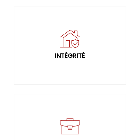
dans toutes nos interactions.
Agir avec honnêteté et transparence
INTÉGRITÉ
INTÉGRITÉ
chantier.
terrain, à la sécurité et la propreté de chaque
Porter une attention particulière à votre
RESPECT